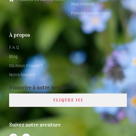
Nos conseils
Prendre rendez-vous
À propos
F.A.Q
Blog
Où nous trouver ?
Notre histoire
S'inscrire à notre newsletter
CLIQUEZ ICI
Suivez notre aventure