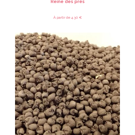
Reine des prés
À partir de
4.30
€