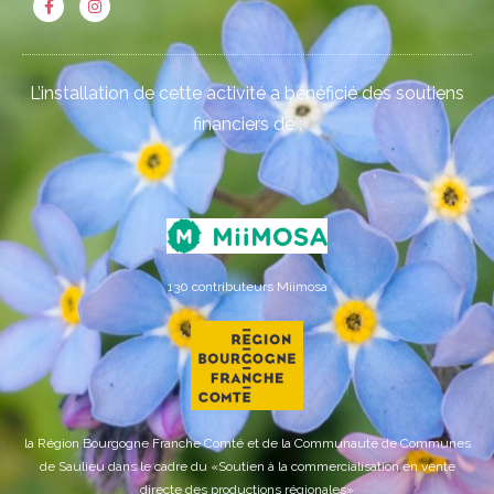
L’installation de cette activité a bénéficié des soutiens
financiers de :
130 contributeurs Miimosa
la Région Bourgogne Franche Comté et de la Communauté de Communes
de Saulieu dans le cadre du «Soutien à la commercialisation en vente
directe des productions régionales»