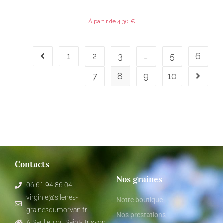
À partir de
4.30
€
1
2
3
…
5
6
7
8
9
10
Contacts
Nos graines
06.61.94.86.04
virginie@silenes-
Notre boutique
grainesdumorvan.fr
Nos prestations
À Saulieu ou Saint-Brisson