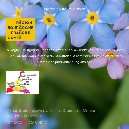
130 contributeurs Miimosa
la Région Bourgogne Franche Comté et de la Communauté de Communes
de Saulieu dans le cadre du «Soutien à la commercialisation en vente
directe des productions régionales»
@Tous droits réservés à Silenes Graines du Morvan
Mentions légales
CGV
Fait avec
par Com(e)