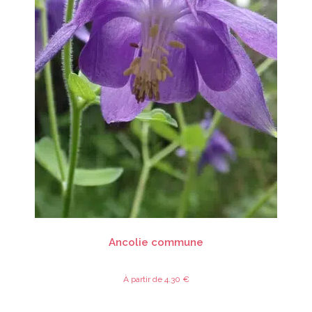
CHOIX DES OPTIONS
Sachet de graines d'espèce pure
,
Toutes catégories
Ancolie commune
À partir de
4.30
€