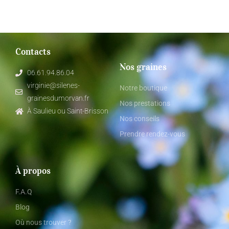
Contacts
Nos graines
06.61.94.86.04
virginie@silenes-
Notre boutique
grainesdumorvan.fr
Nos prestations
À Saulieu ou Saint-Brisson
Nos conseils
Prendre rendez-vous
À propos
F.A.Q
Blog
Où nous trouver ?