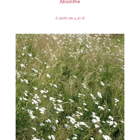
Absinthe
À partir de
4.30
€