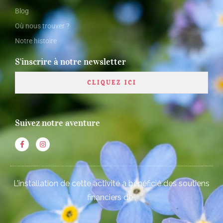
Blog
Où nous trouver ?
Notre histoire
S'inscrire à notre newsletter
CLIQUEZ ICI
Suivez notre aventure
L’installation de cette activité a bénéficié des soutiens
financiers de :