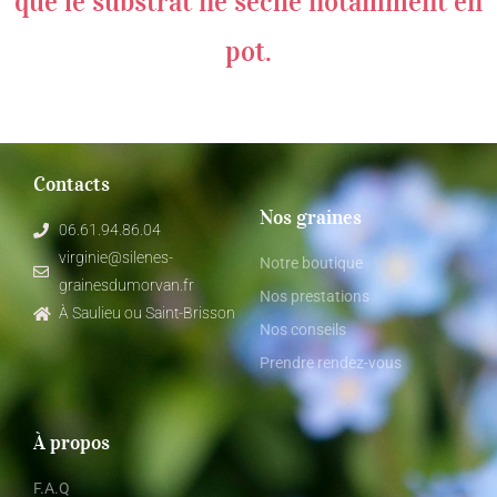
que le substrat ne sèche notamment en
pot.
Contacts
Nos graines
06.61.94.86.04
virginie@silenes-
Notre boutique
grainesdumorvan.fr
Nos prestations
À Saulieu ou Saint-Brisson
Nos conseils
Prendre rendez-vous
À propos
F.A.Q