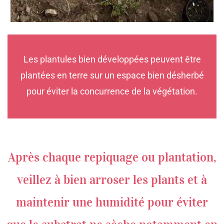
Les plantules bien développées peuvent être
plantées en terre sur un espace bien désherbé
pour éviter la concurrence de la végétation.
Après chaque repiquage ou plantation,
veillez à bien arroser les plants et à
maintenir une humidité pour éviter