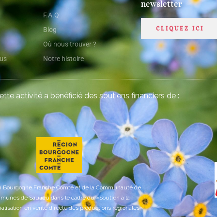
newsletter
F.A.Q
CLIQUEZ ICI
Blog
Où nous trouver ?
ous
Notre histoire
cette activité a bénéficié des soutiens financiers de :
on Bourgogne Franche Comté et de la Communauté de
unes de Saulieu dans le cadre du «Soutien à la
lisation en vente directe des productions régionales»