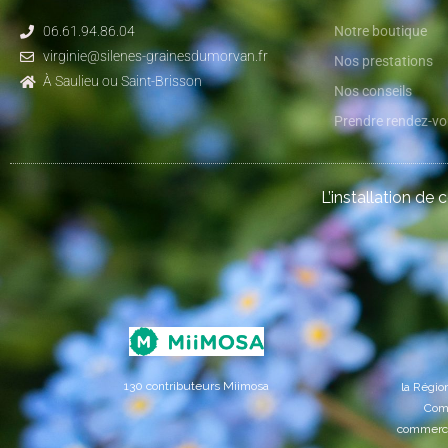
06.61.94.86.04
Notre boutique
virginie@silenes-grainesdumorvan.fr
Nos prestations
À Saulieu ou Saint-Brisson
Nos conseils
Prendre rendez-v
L’installation de 
130 contributeurs Miimosa
la Régi
Comm
commercia