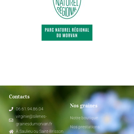
Contacts
Nos graines
06.61.94.86.04
virginie@silenes-
Notre boutique
grainesdumorvan.fr
Nos prestations
À Saulieu ou Saint-Brisson