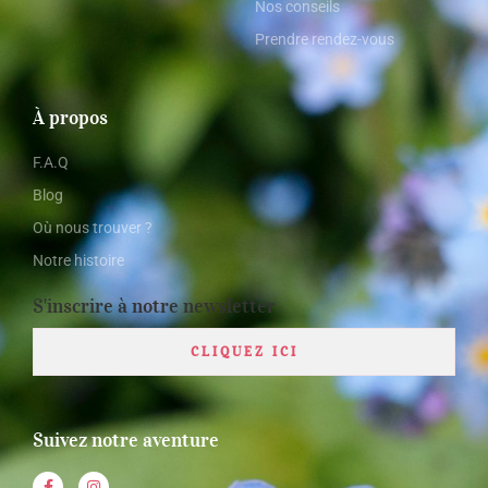
Nos conseils
Prendre rendez-vous
À propos
F.A.Q
Blog
Où nous trouver ?
Notre histoire
S'inscrire à notre newsletter
CLIQUEZ ICI
Suivez notre aventure