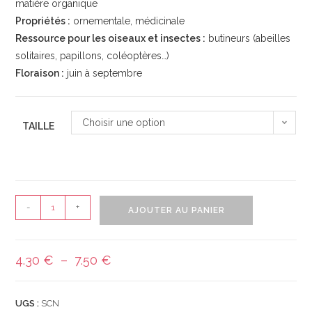
matière organique
Propriétés :
ornementale, médicinale
Ressource pour les oiseaux et insectes :
butineurs (abeilles
solitaires, papillons, coléoptères…)
Floraison :
juin à septembre
Choisir une option
TAILLE
-
+
AJOUTER AU PANIER
4.30
€
–
7.50
€
UGS :
SCN