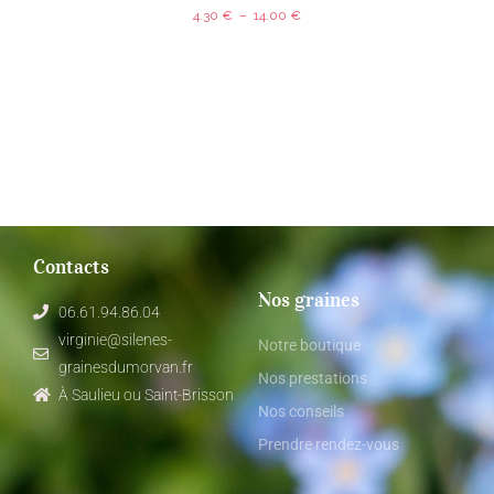
4.30
€
–
14.00
€
Contacts
Nos graines
06.61.94.86.04
virginie@silenes-
Notre boutique
grainesdumorvan.fr
Nos prestations
À Saulieu ou Saint-Brisson
Nos conseils
Prendre rendez-vous