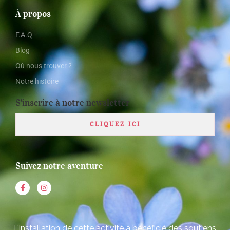
À propos
F.A.Q
Blog
Où nous trouver ?
Notre histoire
S'inscrire à notre newsletter
CLIQUEZ ICI
Suivez notre aventure
L’installation de cette activité a bénéficié des soutiens