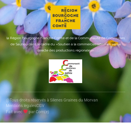
la Région Bourgogne Franche Comté et de la Communauté de Communes
de Saulieu dans le cadre du «Soutien à la commercialisation en vente
directe des productions régionales»
@Tous droits réservés à Silenes Graines du Morvan
Mentions légales
CGV
Fait avec
par Com(e)