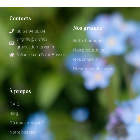
Contacts
Nos graines
06.61.94.86.04
virginie@silenes-
Notre boutique
grainesdumorvan.fr
Nos prestations
À Saulieu ou Saint-Brisson
Nos conseils
Prendre rendez-vous
À propos
F.A.Q
Blog
Où nous trouver ?
Notre histoire