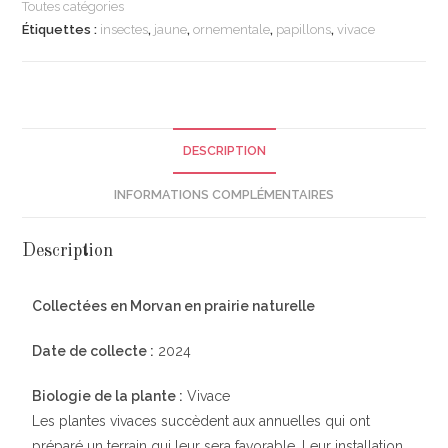
Toutes catégories
Étiquettes :
insectes
,
jaune
,
ornementale
,
papillons
,
vivace
DESCRIPTION
INFORMATIONS COMPLÉMENTAIRES
Description
Collectées en Morvan en prairie naturelle
Date de collecte :
2024
Biologie de la plante :
Vivace
Les plantes vivaces succèdent aux annuelles qui ont
préparé un terrain qui leur sera favorable. Leur installation