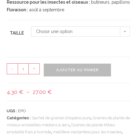
Ressource pour les insectes et oiseaux :
butineurs, papillons
Floraison :
août à septembre
Choisir une option
TAILLE
-
+
AJOUTER AU PANIER
4.30
€
–
27.00
€
UGS :
EPO
Catégories :
Sachet de graines d'espèce pure
,
Graines de plante de
milieux ensoleillés médians à secs
,
Graines de plante Milieu
ensoleillé frais à humide
,
mellifere-nectarifere pour les insectes
,