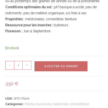
ou au printemps des graines de l’année ou de la précédente
Conditions optimales du sol :
pH basique à acide, peu de
nutriments, peu de matière organique, sol frais à sec
Propriétés :
médicinales, comestible, teinture
Ressource pour les insectes :
butineurs
Floraison :
Juin à Septembre
En stock
-
+
AJOUTER AU PANIER
3.50
€
UGS :
BTO-Plant
Catégories :
Plants
,
couvre-sol
,
médicinale, comestible et