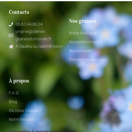
Contacts
Nos graines
06.61.94.86.04
virginie@silenes-
Notre boutique
grainesdumorvan.fr
Nos prestations
À Saulieu ou Saint-Brisson
Nos conseils
Prendre rendez-vous
À propos
F.A.Q
Blog
Où nous trouver ?
Notre histoire
S'inscrire à notre newsletter