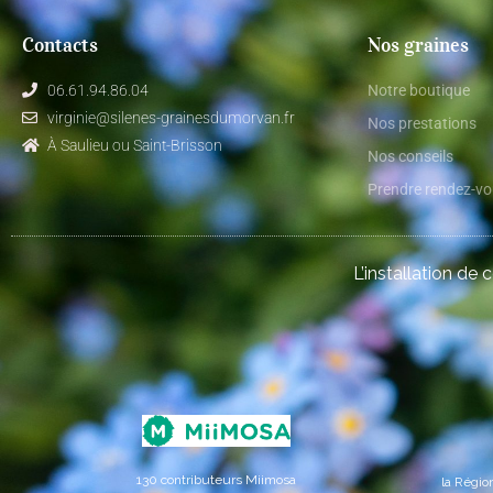
Contacts
Nos graines
06.61.94.86.04
Notre boutique
virginie@silenes-grainesdumorvan.fr
Nos prestations
À Saulieu ou Saint-Brisson
Nos conseils
Prendre rendez-v
L’installation de 
130 contributeurs Miimosa
la Régi