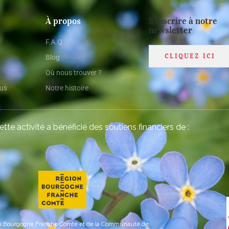
À propos
S'inscrire à notre
newsletter
F.A.Q
CLIQUEZ ICI
Blog
Où nous trouver ?
ous
Notre histoire
cette activité a bénéficié des soutiens financiers de :
on Bourgogne Franche Comté et de la Communauté de