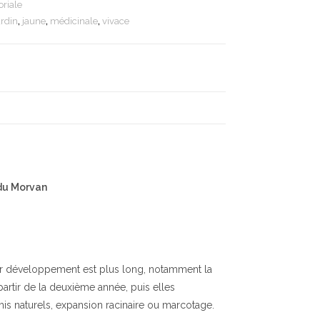
oriale
ardin
,
jaune
,
médicinale
,
vivace
 du Morvan
 leur développement est plus long, notamment la
 partir de la deuxième année, puis elles
mis naturels, expansion racinaire ou marcotage.