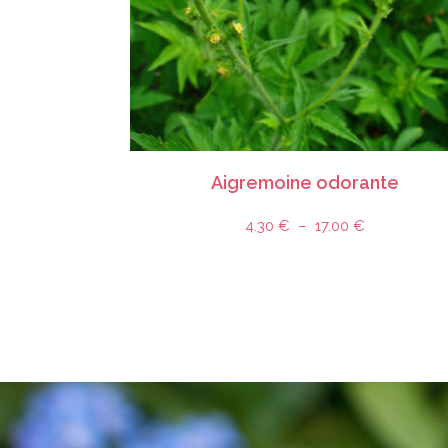
CHOIX DES OPTIONS
Sachet de graines d'espèce pure
,
Graines de plante de milieux ensoleillés médians à secs
,
Graines de plante médicinale, comestible, aromatique
,
mellifere-nectarifere pour les insectes
,
Toutes 
Aigremoine odorante
4.30
€
–
17.00
€