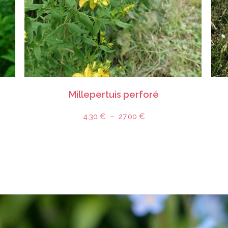
CHOIX DES OPTIONS
catégories
Sachet de graines d'espèce pure
,
Graines de plante de milieux ensoleillés médians à secs
,
Graines de plante médicinale, comestible, aromatique
,
Graines de plante tinctoriale
,
mellifere-nectarifere pour les
Sachet de
insectes
,
Toutes catégories
Millepertuis perforé
4.30
€
–
27.00
€