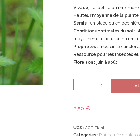
Vivace
, héliophile ou mi-ombre
Hauteur moyenne de la plante 
Semis :
en place ou en pépinière
Conditions optimales du sol :
pH
moyennement riche en nutriment
Propriétés :
médicinale, tinctoria
Ressource pour les insectes et
Floraison :
juin à août
-
+
AJ
3.50
€
UGS :
AGE-Plant
Catégories :
Plants
,
médicinale, co