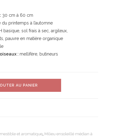
:
30 cm à 60 cm
 du printemps à l’automne
 basique, sol frais à sec, argileux,
s, pauvre en matière organique
le
 oiseaux :
mellifère, butineurs
OUTER AU PANIER
mestible et aromatique
,
Milieu ensoleillé médian à