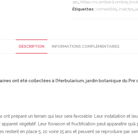
sec
,
Milieu mi-ombre à ombre
,
tinct
Étiquettes :
comestible
,
insectes
,
j
DESCRIPTION
INFORMATIONS COMPLÉMENTAIRES
ines ont été collectées à l’Herbularium, jardin botanique du Pnr
 ont préparé un terrain qui leur sera favorable. Leur installation et
 appareil végétatif. Leur floraison et fructification peut apparaître qu’à
nes restent en place 5, 10 voire 15 ans et peuvent se reproduire par se