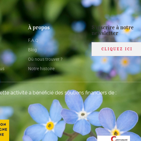
À propos
S'inscrire à notre
newsletter
F.A.Q
CLIQUEZ ICI
Blog
Où nous trouver ?
ous
Notre histoire
cette activité a bénéficié des soutiens financiers de :