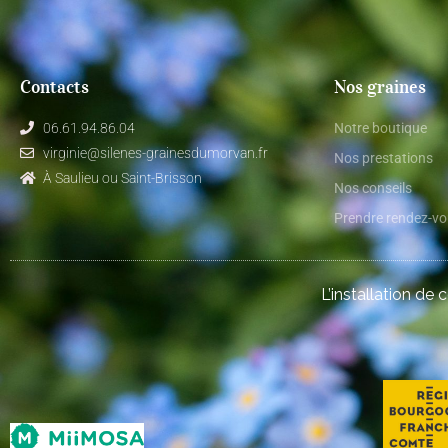
Contacts
Nos graines
06.61.94.86.04
Notre boutique
virginie@silenes-grainesdumorvan.fr
Nos prestations
À Saulieu ou Saint-Brisson
Nos conseils
Prendre rendez-v
L’installation de 