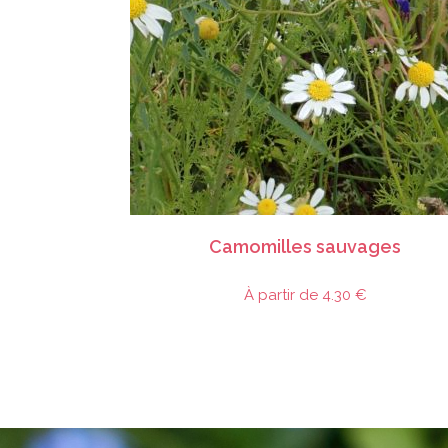
CHOIX DES OPTIONS
Sachet en mélange
,
Graines de plante de milieux ensoleillés médians à secs
,
mellifere-nectarifere pour les insectes
,
Toutes catégories
Camomilles sauvages
À partir de
4.30
€