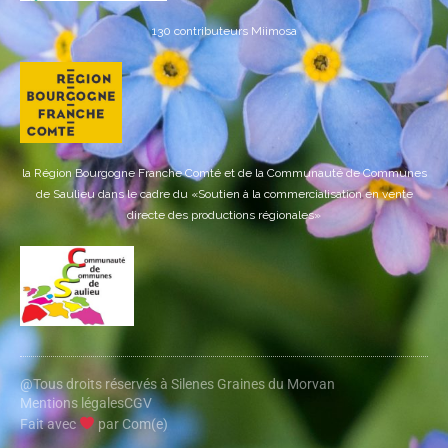
130 contributeurs Miimosa
la Région Bourgogne Franche Comté et de la Communauté de Communes
de Saulieu dans le cadre du «Soutien à la commercialisation en vente
directe des productions régionales»
@Tous droits réservés à Silenes Graines du Morvan
Mentions légales
CGV
Fait avec
par Com(e)