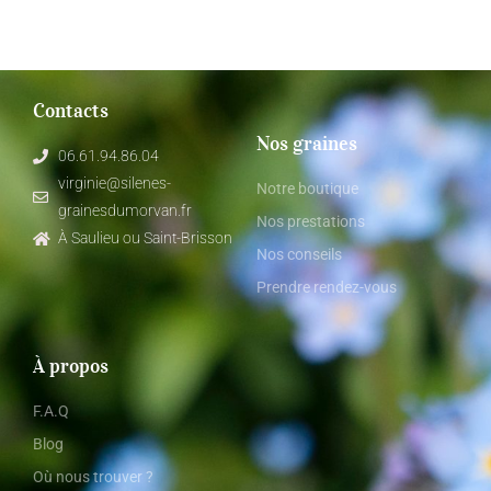
Contacts
Nos graines
06.61.94.86.04
virginie@silenes-
Notre boutique
grainesdumorvan.fr
Nos prestations
À Saulieu ou Saint-Brisson
Nos conseils
Prendre rendez-vous
À propos
F.A.Q
Blog
Où nous trouver ?