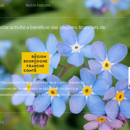
ous
Notre histoire
cette activité a bénéficié des soutiens financiers de :
on Bourgogne Franche Comté et de la Communauté de
unes de Saulieu dans le cadre du «Soutien à la
lisation en vente directe des productions régionales»
GV