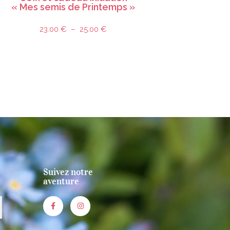
« Mes semis de Printemps »
23.00
€
–
25.00
€
Suivez notre
aventure