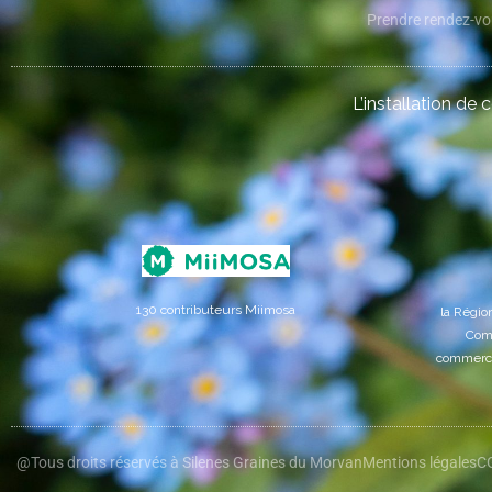
Prendre rendez-v
L’installation de 
130 contributeurs Miimosa
la Régi
Comm
commercia
Mentions légales
C
@Tous droits réservés à Silenes Graines du Morvan