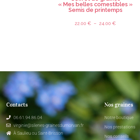
« Mes belles comestibles »
Semis de printemps
22.00
€
–
24.00
€
Contacts
Nos graines
06.61.94.86.04
Notre boutique
virginie@silenes-grainesdumorvan.fr
Nos prestations
À Saulieu ou Saint-Brisson
Nos conseils