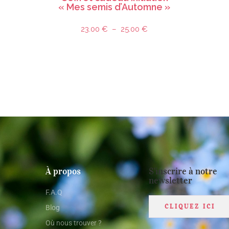
« Mes semis d’Automne »
23.00
€
–
25.00
€
À propos
S'inscrire à notre
newsletter
F.A.Q
CLIQUEZ ICI
Blog
Où nous trouver ?