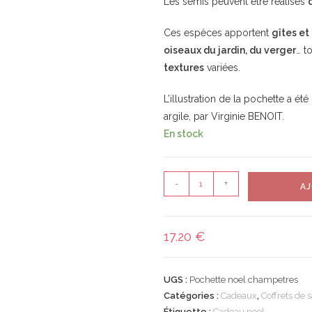
Les semis peuvent être réalisés
Ces espèces apportent
gîtes et
oiseaux du jardin, du verger
… t
textures
variées.
L’illustration de la pochette a ét
argile, par Virginie BENOIT.
En stock
-
+
AJ
17.20
€
UGS :
Pochette noel champetres
Catégories :
Cadeaux
,
Coffrets de 
Étiquette :
Cadeau noel