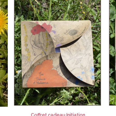
CHOIX DES OPTIONS
Coffrets de sachets de graines
,
Cadeaux
Coffret cadeau Initiation