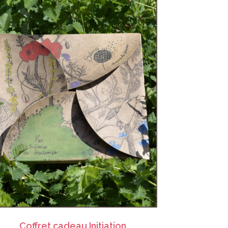
CHOIX DES OPTIONS
Coffrets de sachets de graines
,
Cadeaux
Coffret cadeau Initiation