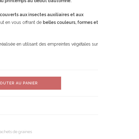
du printemps au début d’automne.
 couverts aux insectes auxiliaires et aux
out en vous offrant de
belles couleurs, formes et
é réalisée en utilisant des empreintes végétales sur
OUTER AU PANIER
sachets de graines